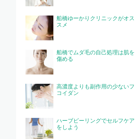
船橋ゆーかりクリニックがオス
スメ
船橋でムダ毛の自己処理は肌を
傷める
高濃度よりも副作用の少ないフ
コイダン
ハーブピーリングでセルフケア
をしよう